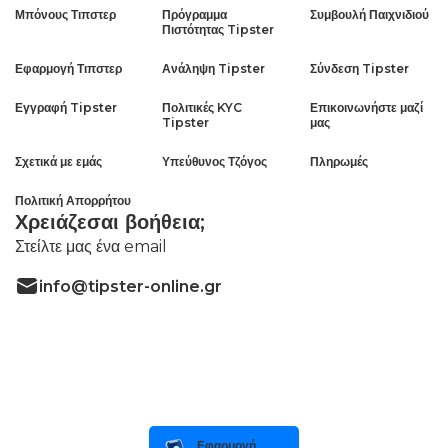
Μπόνους Τιπστερ
Πρόγραμμα
Συμβουλή Παιχνιδιού
Πιστότητας Tipster
Εφαρμογή Τιπστερ
Ανάληψη Tipster
Σύνδεση Tipster
Εγγραφή Tipster
Πολιτικές KYC
Επικοινωνήστε μαζί
Tipster
μας
Σχετικά με εμάς
Υπεύθυνος Τζόγος
Πληρωμές
Πολιτική Απορρήτου
Χρειάζεσαι βοήθεια;
Στείλτε μας ένα email
info@tipster-online.gr
Εφαρμογή