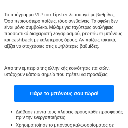
VIP Club και Πώς Σε Ωφελεί
Το πρόγραμμα VIP του Tipster λειτουργεί με βαθμίδες.
Όσο περισσότερο παίζεις, τόσο ανεβαίνεις. Τα οφέλη δεν
είναι μόνο συμβολικά. Μιλάμε για ταχύτερες αναλήψεις,
προσωπικό διαχειριστή λογαριασμού, premium μπόνους
και cashback με καλύτερους όρους. Αν παίζεις τακτικά,
αξίζει να στοχεύσεις στις υψηλότερες βαθμίδες.
Πρακτικές Συμβουλές για τα Μπόνους
Από την εμπειρία της ελληνικής κοινότητας παικτών,
υπάρχουν κάποια σημεία που πρέπει να προσέξεις:
Πάρε το μπόνους σου τώρα!
Διάβασε πάντα τους πλήρεις όρους κάθε προσφοράς
πριν την ενεργοποιήσεις
Χρησιμοποίησε το μπόνους καλωσορίσματος σε