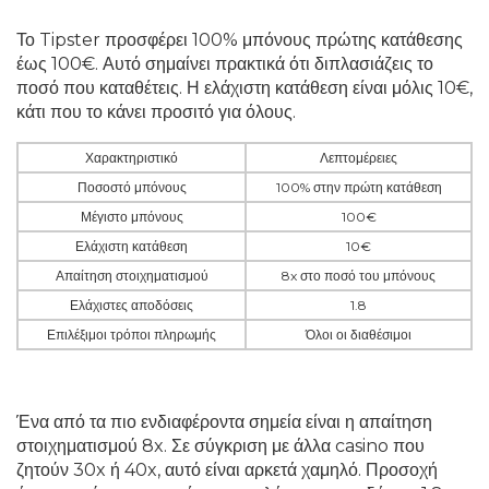
Το
Tipster
προσφέρει 100% μπόνους πρώτης κατάθεσης
έως 100€. Αυτό σημαίνει πρακτικά ότι διπλασιάζεις το
ποσό που καταθέτεις. Η ελάχιστη κατάθεση είναι μόλις 10€,
κάτι που το κάνει προσιτό για όλους.
Χαρακτηριστικό
Λεπτομέρειες
Ποσοστό μπόνους
100% στην πρώτη κατάθεση
Μέγιστο μπόνους
100€
Ελάχιστη κατάθεση
10€
Απαίτηση στοιχηματισμού
8x στο ποσό του μπόνους
Ελάχιστες αποδόσεις
1.8
Επιλέξιμοι τρόποι πληρωμής
Όλοι οι διαθέσιμοι
Γιατί το wagering 8x είναι σημαντικό
Ένα από τα πιο ενδιαφέροντα σημεία είναι η απαίτηση
στοιχηματισμού 8x. Σε σύγκριση με άλλα casino που
ζητούν 30x ή 40x, αυτό είναι αρκετά χαμηλό. Προσοχή