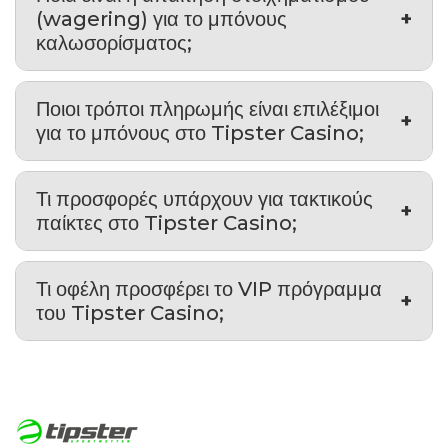
διπλασιάζεις το ποσό που καταθέτεις, με ελάχιστη
(wagering) για το μπόνους
κατάθεση μόλις 10€.
καλωσορίσματος;
Η απαίτηση στοιχηματισμού είναι 8x στο ποσό του
μπόνους, κάτι που θεωρείται αρκετά χαμηλό σε
Ποιοι τρόποι πληρωμής είναι επιλέξιμοι
σύγκριση με άλλα casino που ζητούν 30x ή 40x.
για το μπόνους στο Tipster Casino;
Ωστόσο, ισχύει μόνο για στοιχήματα με ελάχιστες
αποδόσεις 1.8.
Όλοι οι διαθέσιμοι τρόποι πληρωμής είναι επιλέξιμοι
για το μπόνους καλωσορίσματος,
Τι προσφορές υπάρχουν για τακτικούς
συμπεριλαμβανομένων των Visa, Mastercard,
παίκτες στο Tipster Casino;
Skrill, Neteller, paysafecard και Klarna Sofort,
χωρίς κανέναν περιορισμό.
Το Tipster Casino προσφέρει εβδομαδιαία reload
μπόνους, προσφορές cashback που επιστρέφουν
Τι οφέλη προσφέρει το VIP πρόγραμμα
μέρος των απωλειών, τουρνουά με ανταγωνιστικά
του Tipster Casino;
έπαθλα και αποκλειστικές προσφορές μέσω του VIP
προγράμματος.
Το VIP πρόγραμμα λειτουργεί με βαθμίδες και
προσφέρει ταχύτερες αναλήψεις, προσωπικό
διαχειριστή λογαριασμού, premium μπόνους και
cashback με καλύτερους όρους. Όσο περισσότερο
παίζεις, τόσο ανεβαίνεις σε βαθμίδα.